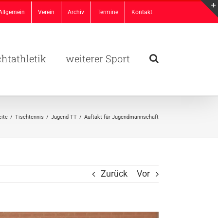
Allgemein
Verein
Archiv
Termine
Kontakt
chtathletik
weiterer Sport
eite
/
Tischtennis
/
Jugend-TT
/
Auftakt für Jugendmannschaft
Zurück
Vor