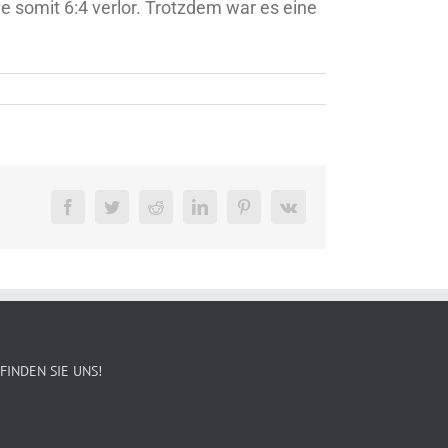
 somit 6:4 verlor. Trotzdem war es eine
Facebook
Twitter
Reddit
LinkedIn
Pinterest
Vk
FINDEN SIE UNS!