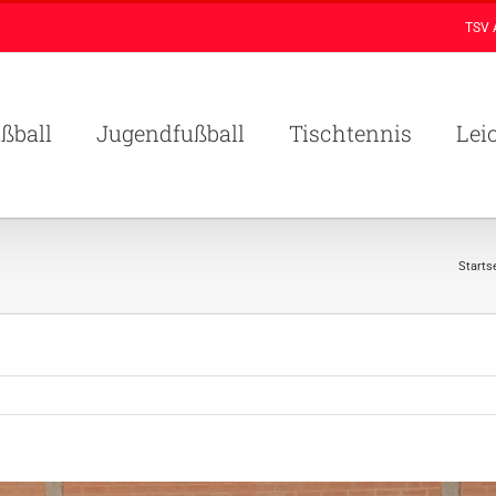
TSV 
ßball
Jugendfußball
Tischtennis
Lei
Starts