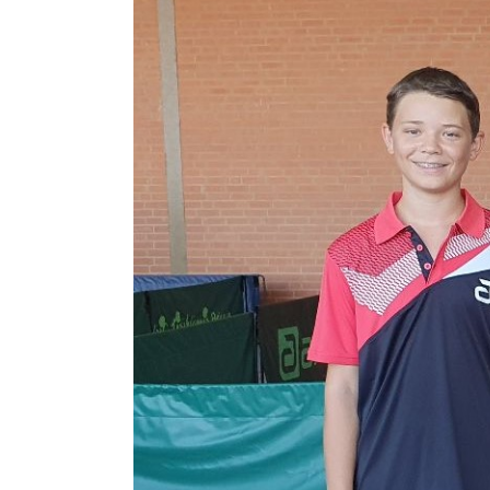
Zeige
grösseres
Bild