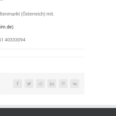
ltenmarkt (Österreich) mit.
eim.de)
0151 40333094
Facebook
Twitter
Reddit
LinkedIn
Pinterest
Vk