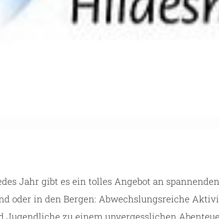
des Jahr gibt es ein tol­les Ange­bot an span­nen­de
 oder in den Ber­gen: Abwechs­lungs­rei­che Akti­vi­t
d Jugend­li­che zu einem unver­gess­li­chen Aben­teue