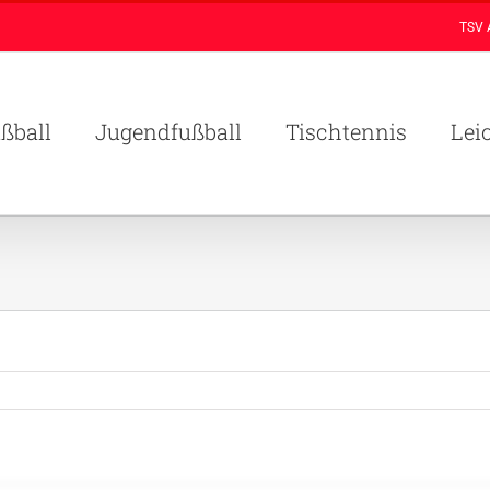
TSV 
ßball
Jugendfußball
Tischtennis
Lei