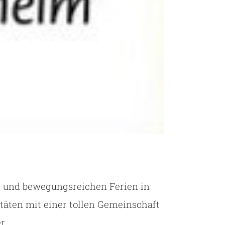
n und bewe­gungs­rei­chen Ferien in
ä­ten mit einer tol­len Gemein­schaft
r.