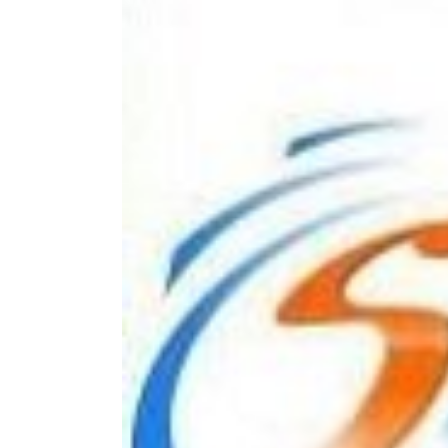
Zeige
grösseres
Bild