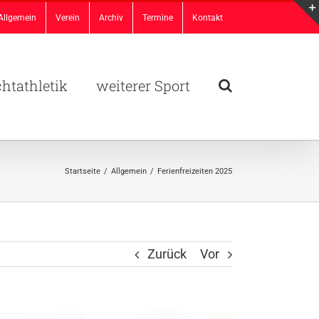
Allgemein
Verein
Archiv
Termine
Kontakt
chtathletik
weiterer Sport
Startseite
/
Allgemein
/
Ferienfreizeiten 2025
Zurück
Vor