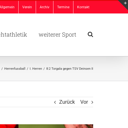
Allgemein
Verein
Archiv
Termine
Kontakt
chtathletik
weiterer Sport
/
Herrenfussball
/
I. Herren
/
8:2 Torgala gegen TSV Deinsen II
Zurück
Vor