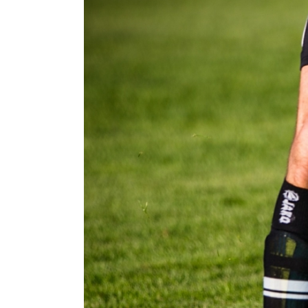
Zeige
grösseres
Bild