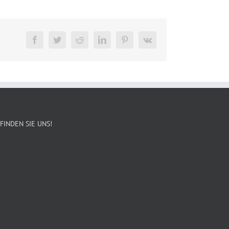
Facebook
Twitter
Reddit
LinkedIn
Pinterest
Vk
FINDEN SIE UNS!