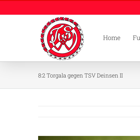
Zum
Inhalt
springen
Home
Fu
8:2 Torgala gegen TSV Deinsen II