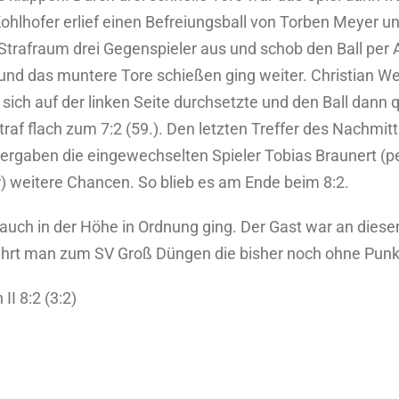
Kohlhofer erlief einen Befreiungsball von Torben Meyer un
Strafraum drei Gegenspieler aus und schob den Ball per A
n und das muntere Tore schießen ging weiter. Christian 
ch auf der linken Seite durchsetzte und den Ball dann q
traf flach zum 7:2 (59.). Den letzten Treffer des Nachmitt
t vergaben die eingewechselten Spieler Tobias Braunert 
or) weitere Chancen. So blieb es am Ende beim 8:2.
auch in der Höhe in Ordnung ging. Der Gast war an diese
hrt man zum SV Groß Düngen die bisher noch ohne Punkt 
II 8:2 (3:2)