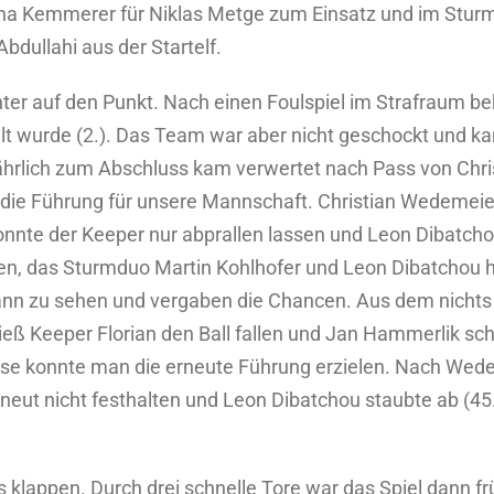
ona Kemmerer für Niklas Metge zum Einsatz und im Sturm
ullahi aus der Startelf.
ter auf den Punkt. Nach einen Foulspiel im Strafraum b
t wurde (2.). Das Team war aber nicht geschockt und k
fährlich zum Abschluss kam verwertet nach Pass von Chr
n die Führung für unsere Mannschaft. Christian Wedemeie
nnte der Keeper nur abprallen lassen und Leon Dibatcho
n, das Sturmduo Martin Kohlhofer und Leon Dibatchou h
nn zu sehen und vergaben die Chancen. Aus dem nichts e
ieß Keeper Florian den Ball fallen und Jan Hammerlik sc
Pause konnte man die erneute Führung erzielen. Nach W
rneut nicht festhalten und Leon Dibatchou staubte ab (45.
s klappen. Durch drei schnelle Tore war das Spiel dann 