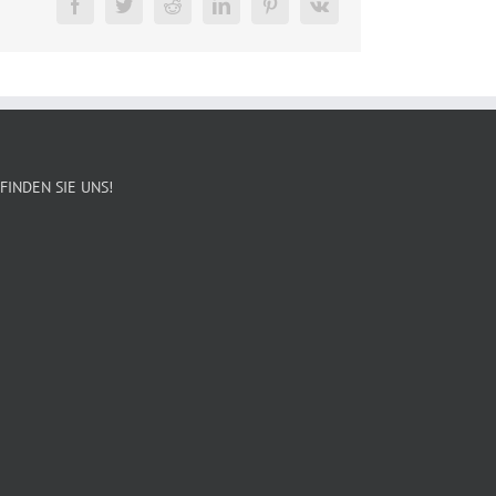
Facebook
Twitter
Reddit
LinkedIn
Pinterest
Vk
FINDEN SIE UNS!