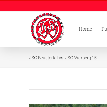
Zum
Inhalt
springen
Home
Fu
JSG Beustertal vs. JSG Warberg 1:5