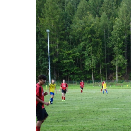
Zeige
grösseres
Bild