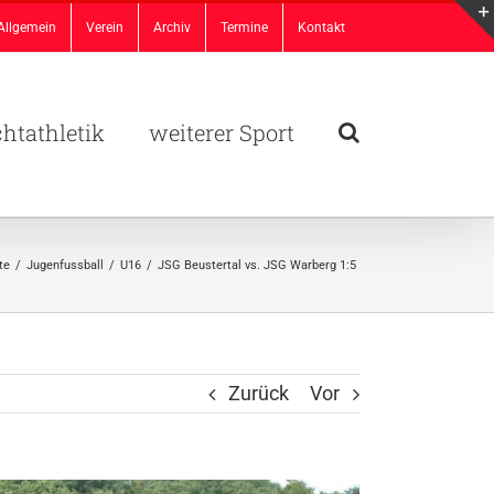
Allgemein
Verein
Archiv
Termine
Kontakt
chtathletik
weiterer Sport
te
/
Jugenfussball
/
U16
/
JSG Beustertal vs. JSG Warberg 1:5
Zurück
Vor