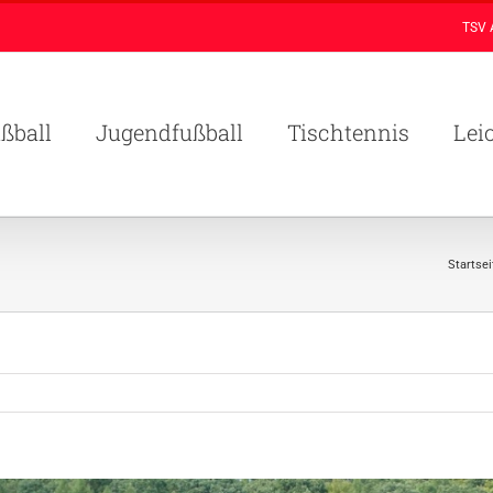
TSV 
ßball
Jugendfußball
Tischtennis
Lei
Startsei