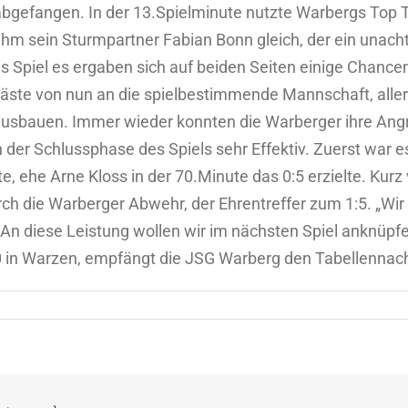
gefangen. In der 13.Spielminute nutzte Warbergs Top To
 ihm sein Sturmpartner Fabian Bonn gleich, der ein unac
s Spiel es ergaben sich auf beiden Seiten einige Chance
äste von nun an die spielbestimmende Mannschaft, allerd
 ausbauen. Immer wieder konnten die Warberger ihre Angri
 der Schlussphase des Spiels sehr Effektiv. Zuerst war e
te, ehe Arne Kloss in der 70.Minute das 0:5 erzielte. Kurz
ch die Warberger Abwehr, der Ehrentreffer zum 1:5. „Wir
 An diese Leistung wollen wir im nächsten Spiel anknüpf
0 in Warzen, empfängt die JSG Warberg den Tabellenna