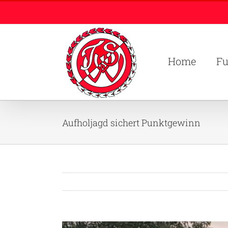
Zum
Inhalt
springen
Home
Fu
Aufholjagd sichert Punktgewinn