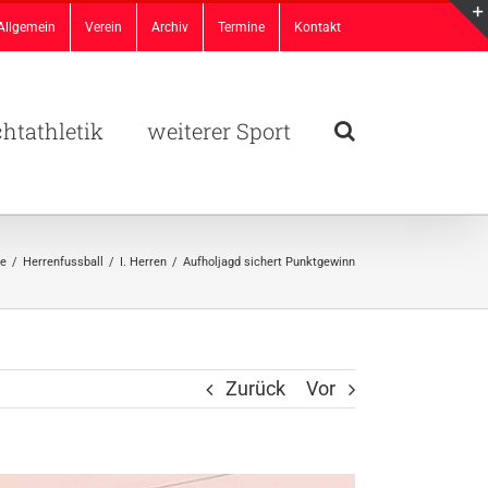
Allgemein
Verein
Archiv
Termine
Kontakt
chtathletik
weiterer Sport
te
/
Herrenfussball
/
I. Herren
/
Aufholjagd sichert Punktgewinn
Zurück
Vor