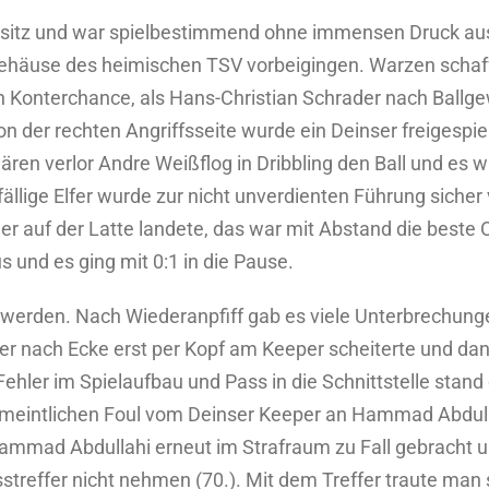
besitz und war spielbestimmend ohne immensen Druck au
ehäuse des heimischen TSV vorbeigingen. Warzen schafft
en Konterchance, als Hans-Christian Schrader nach Ballge
 der rechten Angriffsseite wurde ein Deinser freigespiel
klären verlor Andre Weißflog in Dribbling den Ball und es
ällige Elfer wurde zur nicht unverdienten Führung sicher 
r auf der Latte landete, das war mit Abstand die beste 
s und es ging mit 0:1 in die Pause.
er werden. Nach Wiederanpfiff gab es viele Unterbrechun
er nach Ecke erst per Kopf am Keeper scheiterte und dan
hler im Spielaufbau und Pass in die Schnittstelle stand 
meintlichen Foul vom Deinser Keeper an Hammad Abdullah
 Hammad Abdullahi erneut im Strafraum zu Fall gebracht u
treffer nicht nehmen (70.). Mit dem Treffer traute man s