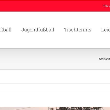
TSV 
ßball
Jugendfußball
Tischtennis
Lei
Startsei