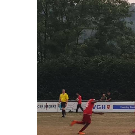
Zeige
grösseres
Bild