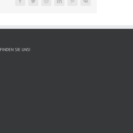
Facebook
Twitter
Reddit
LinkedIn
Pinterest
Vk
FINDEN SIE UNS!