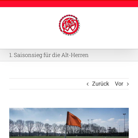
Zum
Inhalt
springen
1. Saisonsieg für die Alt-Herren
Zurück
Vor
Zeige
grösseres
Bild