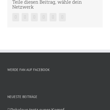
Teile diesen Beitrag, wähle dein
Netzwerk
Facebook
Twitter
Reddit
LinkedIn
Pinterest
Vk
WERDE FAN AUF FACEBOOK
NEUESTE BEITRÄGE
Pokalaus trotz super Kampf