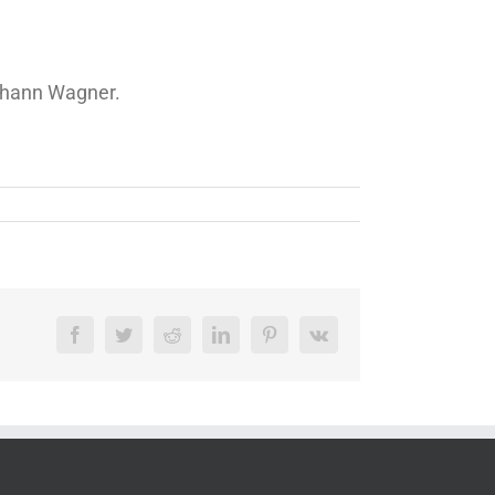
ohann Wagner.
Facebook
Twitter
Reddit
LinkedIn
Pinterest
Vk