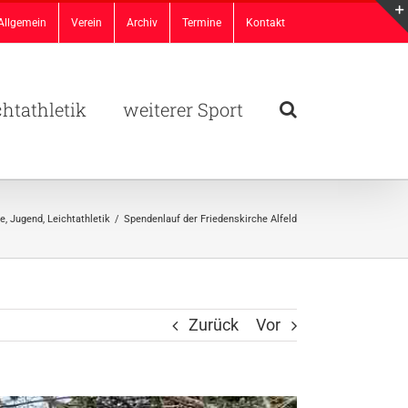
Allgemein
Verein
Archiv
Termine
Kontakt
chtathletik
weiterer Sport
e
,
Jugend
,
Leichtathletik
/
Spendenlauf der Friedenskirche Alfeld
Zurück
Vor