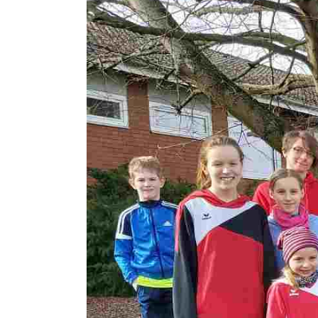
Zeige
grösseres
Bild