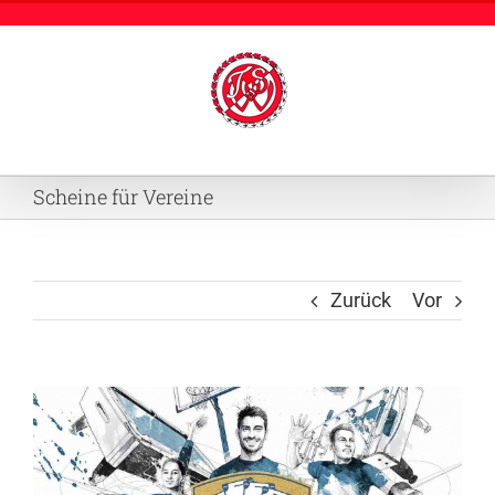
Zum
Inhalt
springen
Scheine für Vereine
Zurück
Vor
Zeige
grösseres
Bild