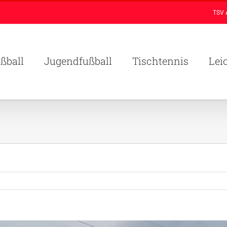
TSV 
ßball
Jugendfußball
Tischtennis
Lei