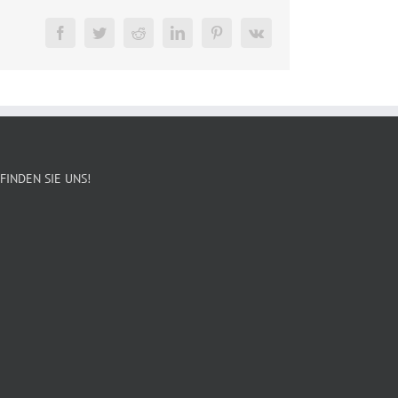
Facebook
Twitter
Reddit
LinkedIn
Pinterest
Vk
FINDEN SIE UNS!