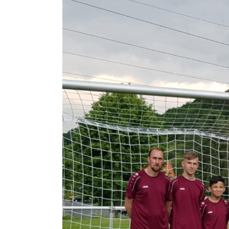
Zeige
grösseres
Bild