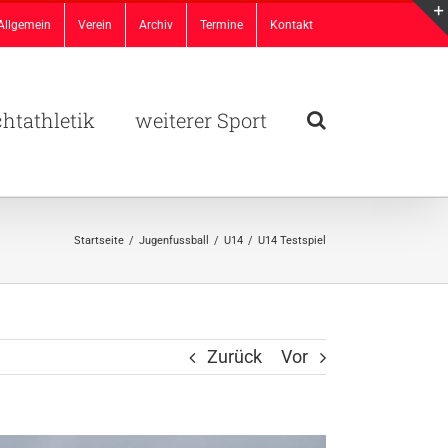
Allgemein
Verein
Archiv
Termine
Kontakt
chtathletik
weiterer Sport
Startseite
/
Jugenfussball
/
U14
/
U14 Testspiel
Zurück
Vor