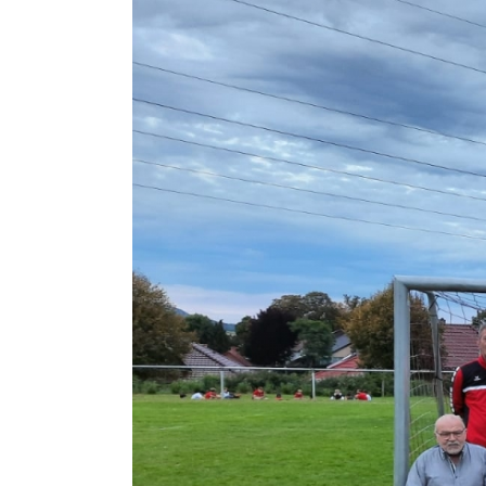
Zeige
grösseres
Bild