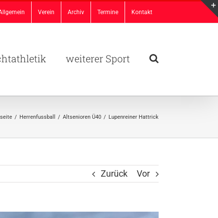
Allgemein
Verein
Archiv
Termine
Kontakt
chtathletik
weiterer Sport
seite
/
Herrenfussball
/
Altsenioren Ü40
/
Lupenreiner Hattrick
Zurück
Vor