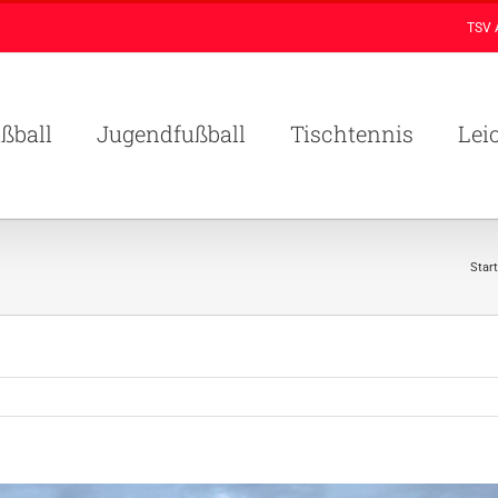
TSV 
ßball
Jugendfußball
Tischtennis
Lei
Start