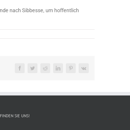
ende nach Sibbesse, um hoffentlich
Facebook
Twitter
Reddit
LinkedIn
Pinterest
Vk
FINDEN SIE UNS!