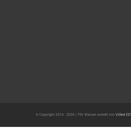
© Copyright 2016 -
2026 | TSV Warzen erstellt von
Völkel E