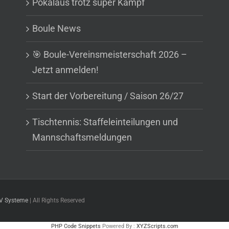
Pokalaus trotz super Kampf
Boule News
🎯 Boule-Vereinsmeisterschaft 2026 –
Jetzt anmelden!
Start der Vorbereitung / Saison 26/27
Tischtennis: Staffeleinteilungen und
Mannschaftsmeldungen
DV Systeme
| All Rights Reserved
PHP Code Snippets
Powered By :
XYZScripts.com