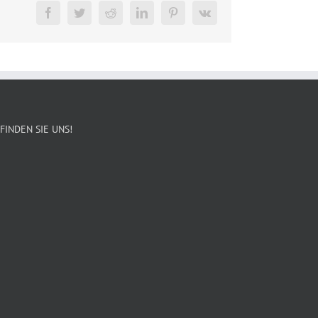
Facebook
Twitter
Reddit
LinkedIn
Pinterest
Vk
FINDEN SIE UNS!