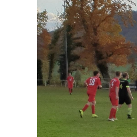
Zeige
grösseres
Bild