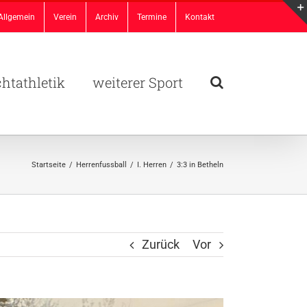
Allgemein
Verein
Archiv
Termine
Kontakt
chtathletik
weiterer Sport
Startseite
/
Herrenfussball
/
I. Herren
/
3:3 in Betheln
Zurück
Vor