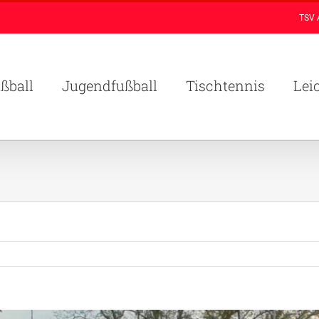
TSV 
ßball
Jugendfußball
Tischtennis
Lei