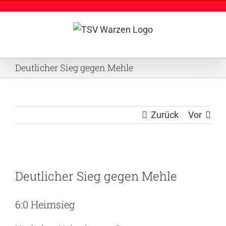
Zum
Inhalt
springen
Deutlicher Sieg gegen Mehle
Zurück
Vor
Zeige
Deutlicher Sieg gegen Mehle
grösseres
Bild
6:0 Heimsieg