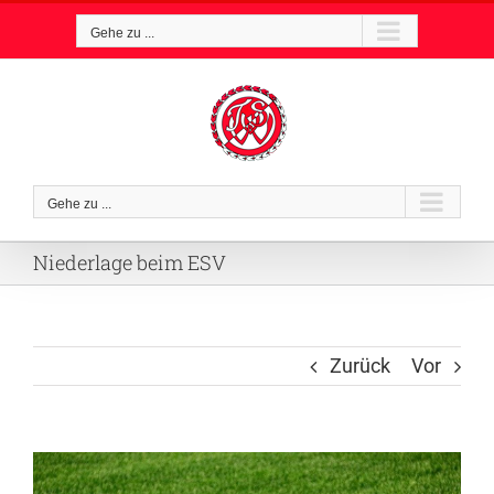
Zum
Gehe zu ...
Inhalt
springen
Gehe zu ...
Niederlage beim ESV
Zurück
Vor
Zeige