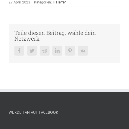
27 April, 2023
|
Kategorien:
II. Herren
Teile diesen Beitrag, wähle dein
Netzwerk
Facebook
Twitter
Reddit
LinkedIn
Pinterest
Vk
WERDE FAN AUF FACEBOOK