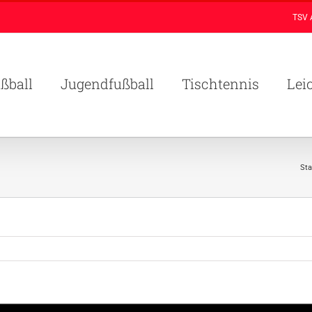
TSV 
ßball
Jugendfußball
Tischtennis
Lei
Sta