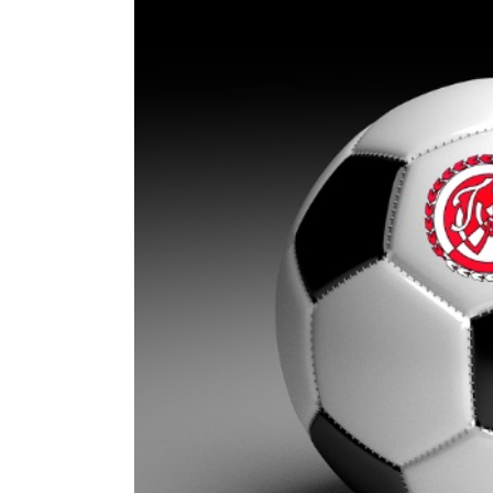
Zeige
grösseres
Bild