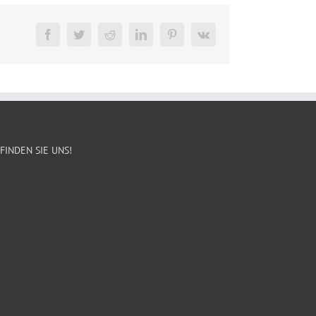
Facebook
Twitter
Reddit
LinkedIn
Pinterest
Vk
FINDEN SIE UNS!