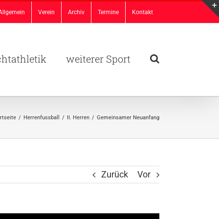
Allgemein
Verein
Archiv
Termine
Kontakt
chtathletik
weiterer Sport
rtseite
/
Herrenfussball
/
II. Herren
/
Gemeinsamer Neuanfang
Zurück
Vor