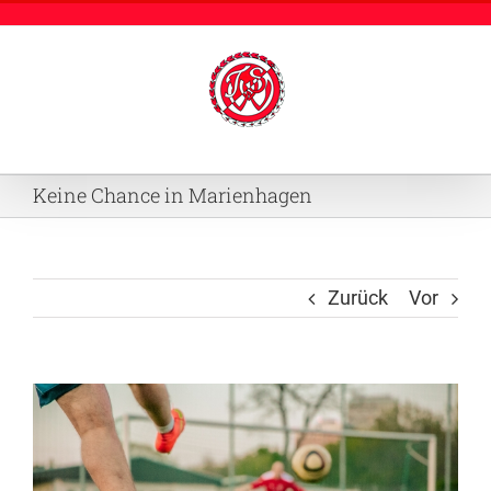
Zum
Inhalt
springen
Keine Chance in Marienhagen
Zurück
Vor
Zeige
grösseres
Bild