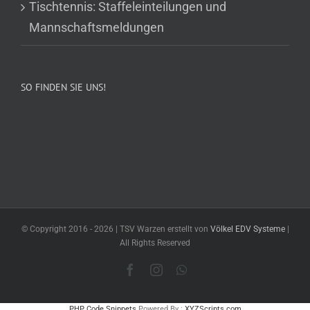
Tischtennis: Staffeleinteilungen und
Mannschaftsmeldungen
SO FINDEN SIE UNS!
© Copyright 2016 -
2026 | TSV Warzen erstellt von
Völkel EDV Systeme
|
All Rights Reserved
Facebook
Instagram
WhatsApp
PHP Code Snippets
Powered By :
XYZScripts.com