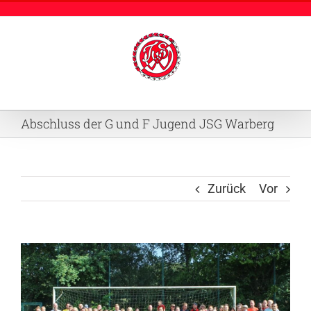
Zum
Inhalt
springen
Abschluss der G und F Jugend JSG Warberg
Zurück
Vor
Zeige
grösseres
Bild