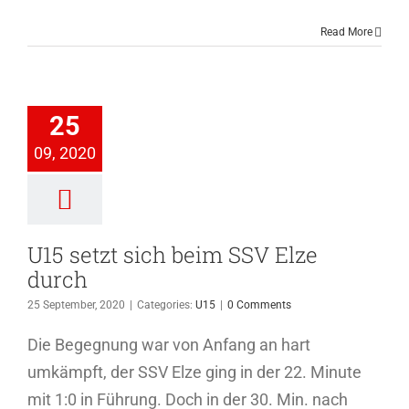
Read More
setzt sich
m SSV Elze
25
durch
09, 2020
U15
U15 setzt sich beim SSV Elze
durch
25 September, 2020
|
Categories:
U15
|
0 Comments
Die Begegnung war von Anfang an hart
umkämpft, der SSV Elze ging in der 22. Minute
mit 1:0 in Führung. Doch in der 30. Min. nach