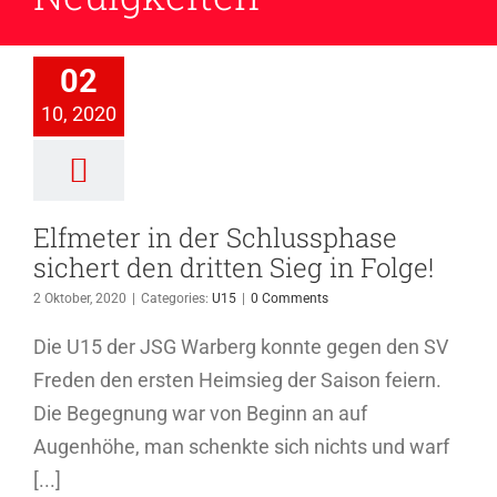
eter in der
lussphase
chert den
02
ten Sieg in
10, 2020
Folge!
U15
Elfmeter in der Schlussphase
sichert den dritten Sieg in Folge!
2 Oktober, 2020
|
Categories:
U15
|
0 Comments
Die U15 der JSG Warberg konnte gegen den SV
Freden den ersten Heimsieg der Saison feiern.
Die Begegnung war von Beginn an auf
Augenhöhe, man schenkte sich nichts und warf
[...]