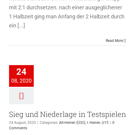
mit 2:1 durchsetzen. nach einer ausgeglichener
1 Halbzeit ging man Anfang der 2 Halbzeit durch
ein [...]
Read More
ieg und
derlage in
24
stspielen
08, 2020
en (Ü32)
I. Herren
U15
Sieg und Niederlage in Testspielen
24 August, 2020
|
Categories:
Alt-Herren (Ü32)
,
I. Herren
,
U15
|
0
Comments