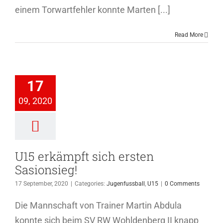
einem Torwartfehler konnte Marten [...]
Read More
 erkämpft
ch ersten
17
sionsieg!
09, 2020
nfussball
U15
U15 erkämpft sich ersten
Sasionsieg!
17 September, 2020
|
Categories:
Jugenfussball
,
U15
|
0 Comments
Die Mannschaft von Trainer Martin Abdula
konnte sich beim SV RW Wohldenberg II knapp