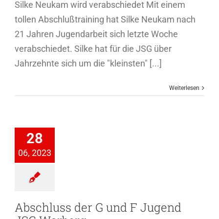
Silke Neukam wird verabschiedet Mit einem
tollen Abschlußtraining hat Silke Neukam nach
21 Jahren Jugendarbeit sich letzte Woche
verabschiedet. Silke hat für die JSG über
Jahrzehnte sich um die "kleinsten" [...]
Weiterlesen
hluss der G
 F Jugend
28
 Warberg
06, 2023
genfussball
Abschluss der G und F Jugend