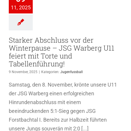
feiert mit
11, 2025
orte und
lenführung!
genfussball
Starker Abschluss vor der
Winterpause – JSG Warberg U11
feiert mit Torte und
Tabellenführung!
9 November, 2025
|
Kategorien:
Jugenfussball
Samstag, den 8. November, krönte unsere U11
der JSG Warberg einen erfolgreichen
Hinrundenabschluss mit einem
beeindruckenden 5:1-Sieg gegen JSG
Forstbachtal I. Bereits zur Halbzeit führten
unsere Jungs souverän mit 2:0 [...]