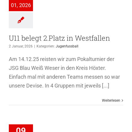
01, 2026
genfussball
U11 belegt 2.Platz in Westfallen
2 Januar, 2026
|
Kategorien:
Jugenfussball
Am 14.12.25 reisten wir zum Pokalturnier der
JSG Blau Weiß Weser in den Kreis Höxter.
Einfach mal mit anderen Teams messen so war
unsere Devise. In 4 Gruppen mit jeweils [...]
Weiterlesen
Starker
chluss vor
Winterpause
G Warberg
09