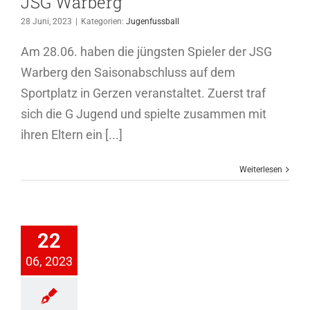
JSG Warberg
28 Juni, 2023
|
Kategorien:
Jugenfussball
Am 28.06. haben die jüngsten Spieler der JSG
Warberg den Saisonabschluss auf dem
Sportplatz in Gerzen veranstaltet. Zuerst traf
sich die G Jugend und spielte zusammen mit
ihren Eltern ein [...]
Weiterlesen
-Jugend
kauft sich
22
teuer
06, 2023
ioren 2022-2023