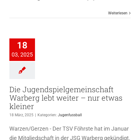
Weiterlesen
Die
dspielgemeinschaft
berg lebt
18
ter – nur
03, 2025
as kleiner
genfussball
Die Jugendspielgemeinschaft
Warberg lebt weiter – nur etwas
kleiner
18 März, 2025
|
Kategorien:
Jugenfussball
Warzen/Gerzen - Der TSV Föhrste hat im Januar
die Mitgliedschaft in der JSG Warberg gekündigt.