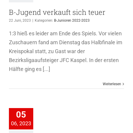
B-Jugend verkauft sich teuer
22 Juni, 2023
|
Kategorien:
B-Junioren 2022-2023
1:3 hieß es leider am Ende des Spiels. Vor vielen
Zuschauern fand am Dienstag das Halbfinale im
Kreispokal statt, zu Gast war der
Bezirksligaaufsteiger JFC Kaspel. In der ersten
Hälfte ging es [...]
Weiterlesen
-Jugend
innt auch
05
letztes
06, 2023
isonspiel
ioren 2022-2023