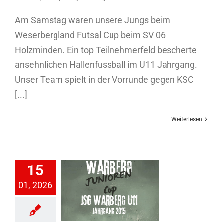
Am Samstag waren unsere Jungs beim
Weserbergland Futsal Cup beim SV 06
Holzminden. Ein top Teilnehmerfeld bescherte
ansehnlichen Hallenfussball im U11 Jahrgang.
Unser Team spielt in der Vorrunde gegen KSC
[...]
Weiterlesen
ARBERG
15
IOREN CUP
01, 2026
26 – Ein
allfest für
 Jahrgänge