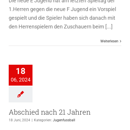
Die neue E Jugend hat am letzten Spieltag der
1.Herren gegen die neue F Jugend ein Vorspiel
gespielt und die Spieler haben sich danach mit
den Herrenspielern den Zuschauern beim [...]
Weiterlesen
ied nach 21
18
Jahren
06, 2024
genfussball
Abschied nach 21 Jahren
18 Juni, 2024
|
Kategorien:
Jugenfussball