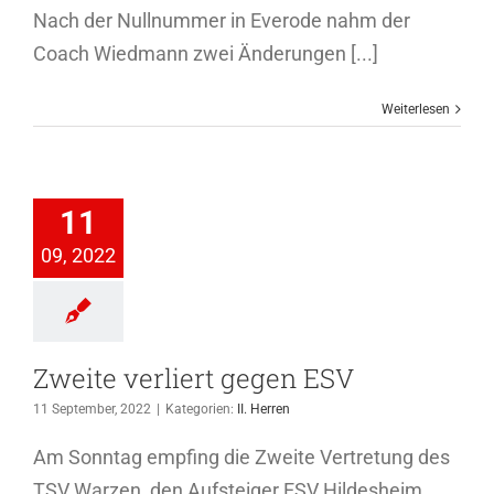
Nach der Nullnummer in Everode nahm der
Coach Wiedmann zwei Änderungen [...]
Weiterlesen
te verliert
11
gen ESV
09, 2022
II. Herren
Zweite verliert gegen ESV
11 September, 2022
|
Kategorien:
II. Herren
Am Sonntag empfing die Zweite Vertretung des
TSV Warzen, den Aufsteiger ESV Hildesheim.