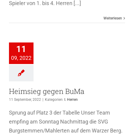
Spieler von 1. bis 4. Herren [...]
Weiterlesen
sieg gegen
11
BuMa
09, 2022
I. Herren
Heimsieg gegen BuMa
11 September, 2022
|
Kategorien:
I. Herren
Sprung auf Platz 3 der Tabelle Unser Team
empfing am Sonntag Nachmittag die SVG
Burgstemmen/Mahlerten auf dem Warzer Berg.