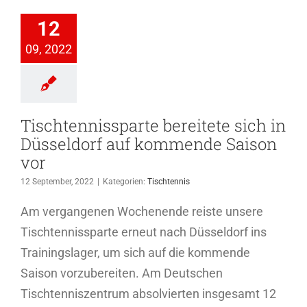
tete sich in
eldorf auf
12
ommende
09, 2022
ison vor
Tischtennis
Tischtennissparte bereitete sich in
Düsseldorf auf kommende Saison
vor
12 September, 2022
|
Kategorien:
Tischtennis
Am vergangenen Wochenende reiste unsere
Tischtennissparte erneut nach Düsseldorf ins
Trainingslager, um sich auf die kommende
Saison vorzubereiten. Am Deutschen
Tischtenniszentrum absolvierten insgesamt 12