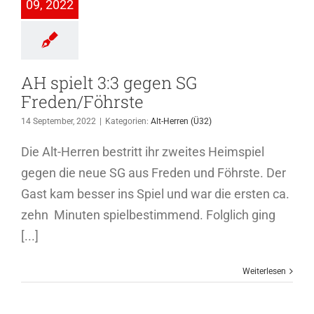
09, 2022
-Herren (Ü32)
AH spielt 3:3 gegen SG
Freden/Föhrste
14 September, 2022
|
Kategorien:
Alt-Herren (Ü32)
Die Alt-Herren bestritt ihr zweites Heimspiel
gegen die neue SG aus Freden und Föhrste. Der
Gast kam besser ins Spiel und war die ersten ca.
zehn Minuten spielbestimmend. Folglich ging
[...]
Weiterlesen
tennissparte