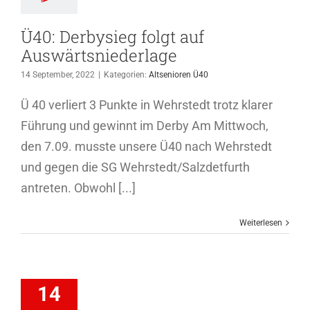
Ü40: Derbysieg folgt auf
Auswärtsniederlage
14 September, 2022
|
Kategorien:
Altsenioren Ü40
Ü 40 verliert 3 Punkte in Wehrstedt trotz klarer
Führung und gewinnt im Derby Am Mittwoch,
den 7.09. musste unsere Ü40 nach Wehrstedt
und gegen die SG Wehrstedt/Salzdetfurth
antreten. Obwohl [...]
Weiterlesen
spielt 3:3
egen SG
14
en/Föhrste