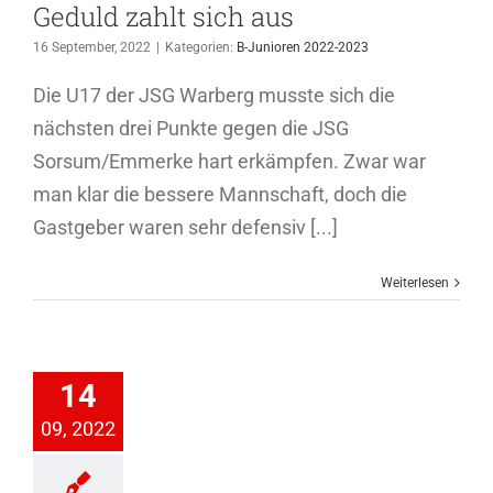
Geduld zahlt sich aus
16 September, 2022
|
Kategorien:
B-Junioren 2022-2023
Die U17 der JSG Warberg musste sich die
nächsten drei Punkte gegen die JSG
Sorsum/Emmerke hart erkämpfen. Zwar war
man klar die bessere Mannschaft, doch die
Gastgeber waren sehr defensiv [...]
Weiterlesen
 Derbysieg
olgt auf
14
rtsniederlage
09, 2022
senioren Ü40