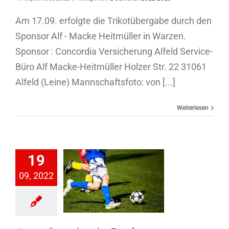
Am 17.09. erfolgte die Trikotübergabe durch den
Sponsor Alf - Macke Heitmüller in Warzen.
Sponsor : Concordia Versicherung Alfeld Service-
Büro Alf Macke-Heitmüller Holzer Str. 22 31061
Alfeld (Leine) Mannschaftsfoto: von [...]
Weiterlesen
19
09, 2022
ärtssieg in
ockenem
II. Herren