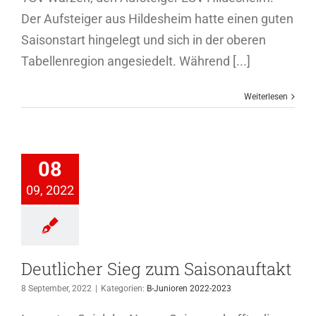
Der Aufsteiger aus Hildesheim hatte einen guten
Saisonstart hingelegt und sich in der oberen
Tabellenregion angesiedelt. Während [...]
Weiterlesen
licher Sieg
zum
08
sonauftakt
09, 2022
ioren 2022-2023
Deutlicher Sieg zum Saisonauftakt
8 September, 2022
|
Kategorien:
B-Junioren 2022-2023