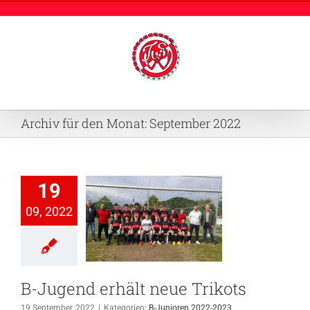
Zum
Inhalt
springen
Archiv für den Monat:
September 2022
19
09, 2022
gend erhält
e Trikots
ioren 2022-2023
B-Jugend erhält neue Trikots
19 September, 2022
|
Kategorien:
B-Junioren 2022-2023