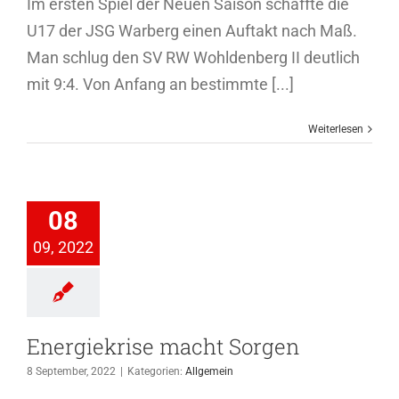
Im ersten Spiel der Neuen Saison schaffte die
U17 der JSG Warberg einen Auftakt nach Maß.
Man schlug den SV RW Wohldenberg II deutlich
mit 9:4. Von Anfang an bestimmte [...]
Weiterlesen
rgiekrise
08
ht Sorgen
09, 2022
Allgemein
Energiekrise macht Sorgen
8 September, 2022
|
Kategorien:
Allgemein