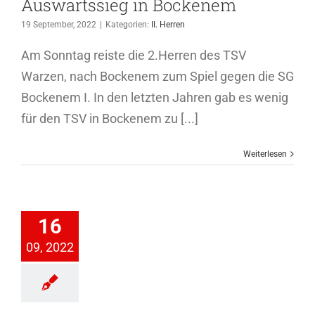
Auswärtssieg in Bockenem
19 September, 2022
|
Kategorien:
II. Herren
Am Sonntag reiste die 2.Herren des TSV
Warzen, nach Bockenem zum Spiel gegen die SG
Bockenem I. In den letzten Jahren gab es wenig
für den TSV in Bockenem zu [...]
Weiterlesen
d zahlt sich
16
aus
09, 2022
ioren 2022-2023